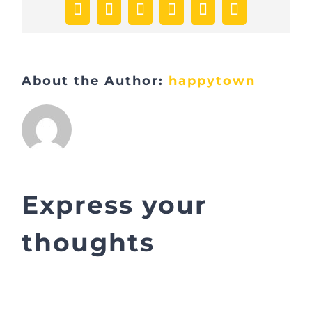
Facebook
X
LinkedIn
WhatsApp
Pinterest
Email
(necessário
mas
não
publicado)
About the Author:
happytown
Express your
thoughts