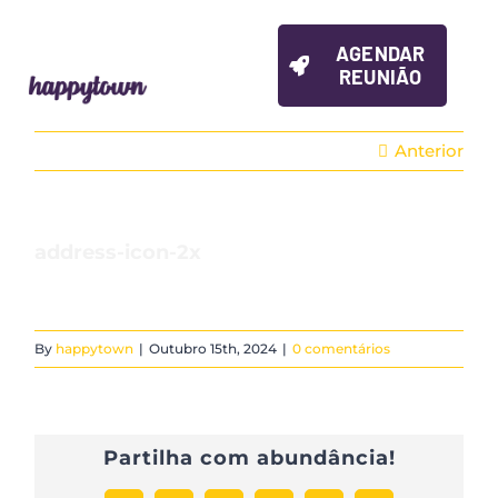
Skip
to
AGENDAR
content
REUNIÃO
Anterior
address-icon-2x
By
happytown
|
Outubro 15th, 2024
|
0 comentários
Partilha com abundância!