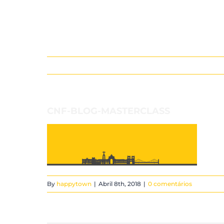
Skip
to
content
CNF-BLOG-MASTERCLASS
By
happytown
|
Abril 8th, 2018
|
0 comentários