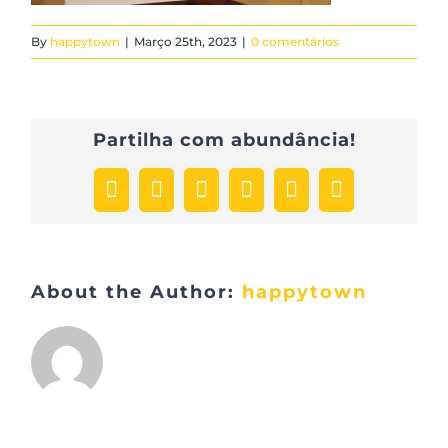
By
happytown
|
Março 25th, 2023
|
0 comentários
Partilha com abundância!
Facebook
X
LinkedIn
WhatsApp
Pinterest
Email
(necessário
mas
não
publicado)
About the Author:
happytown