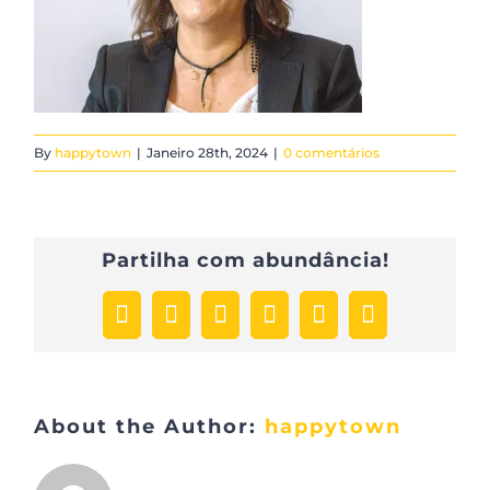
By
happytown
|
Janeiro 28th, 2024
|
0 comentários
Partilha com abundância!
Facebook
X
LinkedIn
WhatsApp
Pinterest
Email
(necessário
mas
não
publicado)
About the Author:
happytown