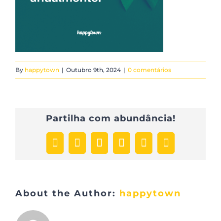
By
happytown
|
Outubro 9th, 2024
|
0 comentários
Partilha com abundância!
Facebook
X
LinkedIn
WhatsApp
Pinterest
Email
(necessário
mas
não
publicado)
About the Author:
happytown