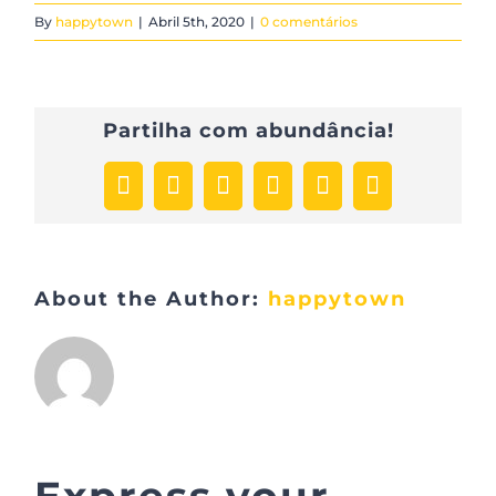
By
happytown
|
Abril 5th, 2020
|
0 comentários
Partilha com abundância!
Facebook
X
LinkedIn
WhatsApp
Pinterest
Email
(necessário
mas
não
publicado)
About the Author:
happytown