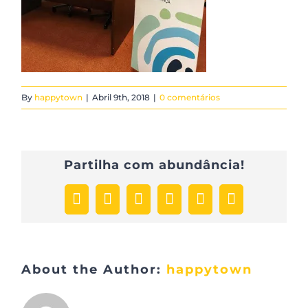
By
happytown
|
Abril 9th, 2018
|
0 comentários
Partilha com abundância!
Facebook
X
LinkedIn
WhatsApp
Pinterest
Email
(necessário
mas
não
publicado)
About the Author:
happytown