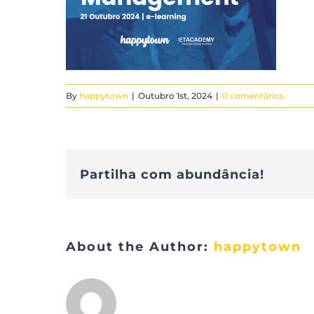
By
happytown
|
Outubro 1st, 2024
|
0 comentários
Partilha com abundância!
About the Author:
happytown